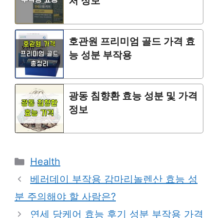
처 정보
호관원 프리미엄 골드 가격 효
능 성분 부작용
광동 침향환 효능 성분 및 가격
정보
Categories
Health
베러데이 부작용 감마리놀렌산 효능 성
분 주의해야 할 사람은?
연세 당케어 효능 후기 성분 부작용 가격