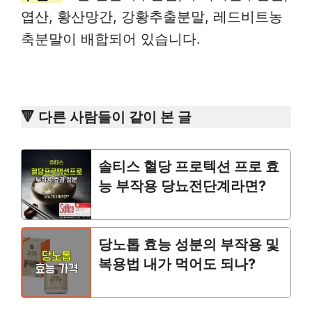
엽산, 황산망간, 강황추출분말, 레드비트농
축분말이 배합되어 있습니다.
🔻 다른 사람들이 같이 본 글
솔티스 혈당 프로텍션 프로 효
능 부작용 당뇨전단계라면?
당노톱 효능 성분의 부작용 및
복용법 내가 먹어도 되나?