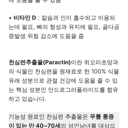
에 도움을 줄 수 있음
•
비타민 D
: 칼슘과 인이 흡수되고 이용되
는데 필요, 뼈의 형성과 유지에 필요, 골다공
증발생 위험 감소에 도움을 줌
천심련추출물(Paractin)
이란 쥐꼬리초망과
의 식물인 천심련을 원재료로 한 100% 식물
유래 성분으로 관절 건강에 도움을 줄 수 있
는 핵심 성분인 안드로그라폴라이드를 함유
하고 있습니다.
기능성 원료인 천심련 추출물은
무릎 통증
이 있는 만 40~70세
의 성인남녀를 대상으