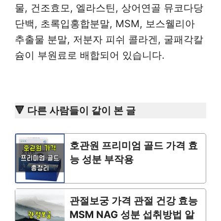
물, 건조효모, 엘라스틴, 상어연골 뮤코다당
단백, 초록입홍합분말, MSM, 보스웰리아
추출물 분말, 저분자 피쉬 콜라겐, 굴패각칼
슘이 부원료로 배합되어 있습니다.
🔻 다른 사람들이 같이 본 글
호관원 프리미엄 골드 가격 효
능 성분 부작용
관절보궁 가격 관절 건강 효능
MSM NAG 성분 섭취방법 알