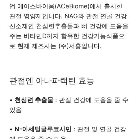
업 에이스바이옴(ACeBiome)에서 출시한
관절 영양제입니다. NAG와 관절 연골 건강
신소재인 천심련추출물과 뼈 건강에 도움을
주는 비타민D까지 함유한 건강기능식품으
로 현재 제조사는 (주)서흥입니다.
관절엔 아나파랙틴 효능
•
천심련 추출물
: 관절 건강에 도움을 줄 수
있음
•
N-아세틸글루코사민
: 관절 및 연골 건강