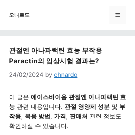
Skip
to
Menu
오나르도
content
관절엔 아나파랙틴 효능 부작용
Paractin의 임상시험 결과는?
24/02/2024
by
ohnardo
이 글은
에이스바이옴
관절엔 아나파랙틴 효
능
관련 내용입니다.
관절 영양제 성분
및
부
작용
,
복용 방법
,
가격
,
판매처
관련 정보도
확인하실 수 있습니다.