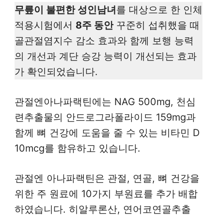
무릎이 불편한 성인남녀
를 대상으로 한 인체
적용시험에서
8주 동안
꾸준히 섭취했을 때
골관절염지수 감소 효과와 함께 보행 능력
의 개선과 계단 승강 능력이 개선되는 효과
가 확인되었습니다.
관절엔아나파랙틴에는 NAG 500mg, 천심
련추출물의 안드로그라폴라이드 159mg과
함께 뼈 건강에 도움을 줄 수 있는 비타민 D
10mcg를 함유하고 있습니다.
관절엔 아나파랙틴은 관절, 연골, 뼈 건강을
위한 주 원료에 10가지 부원료를 추가 배합
하였습니다. 히알루론산, 연어코연골추출