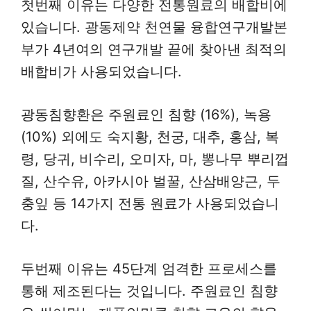
첫번째 이유는 다양한 전통원료의 배합비에
있습니다. 광동제약 천연물 융합연구개발본
부가 4년여의 연구개발 끝에 찾아낸 최적의
배합비가 사용되었습니다.
광동침향환은 주원료인 침향 (16%), 녹용
(10%) 외에도 숙지황, 천궁, 대추, 홍삼, 복
령, 당귀, 비수리, 오미자, 마, 뽕나무 뿌리껍
질, 산수유, 아카시아 벌꿀, 산삼배양근, 두
충잎 등 14가지 전통 원료가 사용되었습니
다.
두번째 이유는 45단계 엄격한 프로세스를
통해 제조된다는 것입니다. 주원료인 침향