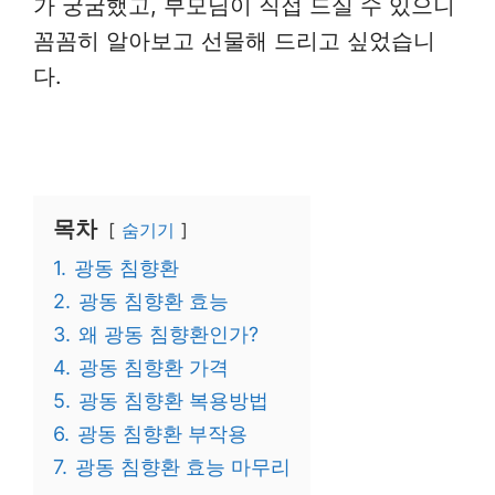
가 궁굼했고, 부모님이 직접 드실 수 있으니
꼼꼼히 알아보고 선물해 드리고 싶었습니
다.
목차
숨기기
1.
광동 침향환
2.
광동 침향환 효능
3.
왜 광동 침향환인가?
4.
광동 침향환 가격
5.
광동 침향환 복용방법
6.
광동 침향환 부작용
7.
광동 침향환 효능 마무리