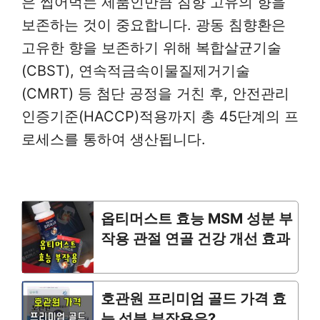
은 씹어먹는 제품인만큼 침향 고유의 향을
보존하는 것이 중요합니다. 광동 침향환은
고유한 향을 보존하기 위해 복합살균기술
(CBST), 연속적금속이물질제거기술
(CMRT) 등 첨단 공정을 거친 후, 안전관리
인증기준(HACCP)적용까지 총 45단계의 프
로세스를 통하여 생산됩니다.
옵티머스트 효능 MSM 성분 부
작용 관절 연골 건강 개선 효과
호관원 프리미엄 골드 가격 효
능 성분 부작용은?