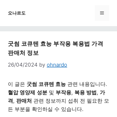
Skip
to
Menu
오나르도
content
굿썸 코큐텐 효능 부작용 복용법 가격
판매처 정보
26/04/2024
by
ohnardo
이 글은
굿썸 코큐텐 효능
관련 내용입니다.
혈압 영양제
성분
및
부작용
,
복용 방법
,
가
격
,
판매처
관련 정보까지 섭취 전 필요한 모
든 부분을 확인하실 수 있습니다.