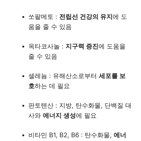
쏘팔메토 :
전립선 건강의 유지
에 도
움을 줄 수 있음
옥타코사놀 :
지구력 증진
에 도움을
줄 수 있음
셀레늄 : 유해산소로부터
세포를 보
호
하는 데 필요
판토텐산 : 지방, 탄수화물, 단백질 대
사와
에너지 생성
에 필요
비타민 B1, B2, B6 : 탄수화물,
에너