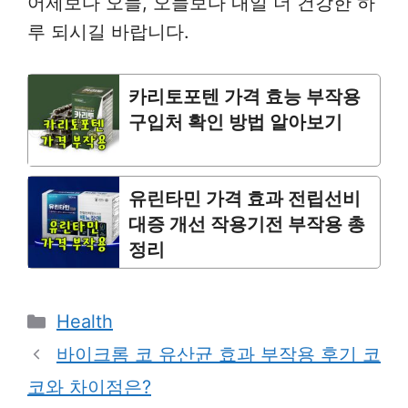
어제보다 오늘, 오늘보다 내일 더 건강한 하
루 되시길 바랍니다.
카리토포텐 가격 효능 부작용
구입처 확인 방법 알아보기
유린타민 가격 효과 전립선비
대증 개선 작용기전 부작용 총
정리
Categories
Health
바이크롬 코 유산균 효과 부작용 후기 코
코와 차이점은?