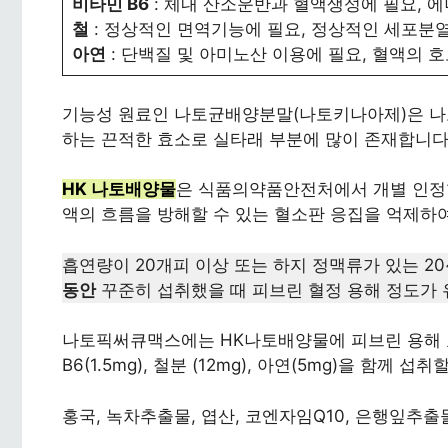
비타민 B6
: 체내 산소운반과 혈액생성에 필요, 
철
: 정상적인 면역기능에 필요, 정상적인 세포분
아연
: 단백질 및 아미노산 이용에 필요, 혈액의
기능성 원료인 나토균배양분말(나토키나아제)은 나
하는 끈적한 효소로 실타래 부분에 많이 존재합니다
HK 나토배양물
은 식품의약품안전처에서 개별 인정형
액의 흐름을 방해할 수 있는 혈소판 응집을 억제하여
흡연량이 20개피 이상 또는 하지 정맥류가 있는 
동안
꾸준히 섭취했을 때 피브린 혈정 용해 정도가
나토픽써큐맥스에는 HK나토배양물에 피브린 용해 효
B6(1.5mg), 철분 (12mg), 아연(5mg)을 함께
홍국, 녹차추출물, 엽산, 코엔자임Q10, 은행잎추