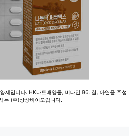
제입니다. HK나토배양물, 비타민 B6, 철, 아연을 주성
사는 (주)상상바이오입니다.