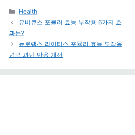
Categories
Health
유비큐스 포뮬러 효능 부작용 6가지 효
과는?
뉴로랩스 라이티스 포뮬러 효능 부작용
면역 과민 반응 개선