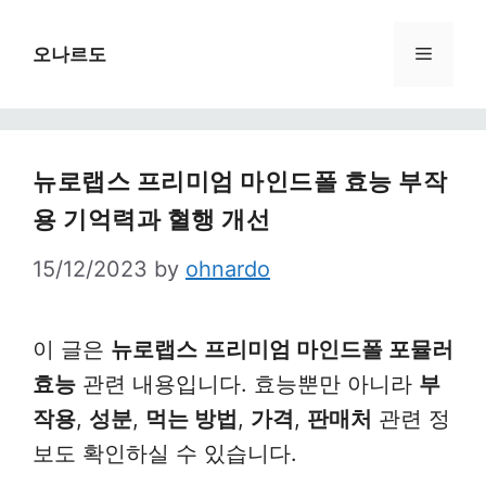
Skip
to
Menu
오나르도
content
뉴로랩스 프리미엄 마인드폴 효능 부작
용 기억력과 혈행 개선
15/12/2023
by
ohnardo
이 글은
뉴로랩스
프리미엄 마인드폴 포뮬러
효능
관련 내용입니다. 효능뿐만 아니라
부
작용
,
성분
,
먹는 방법
,
가격
,
판매처
관련 정
보도 확인하실 수 있습니다.