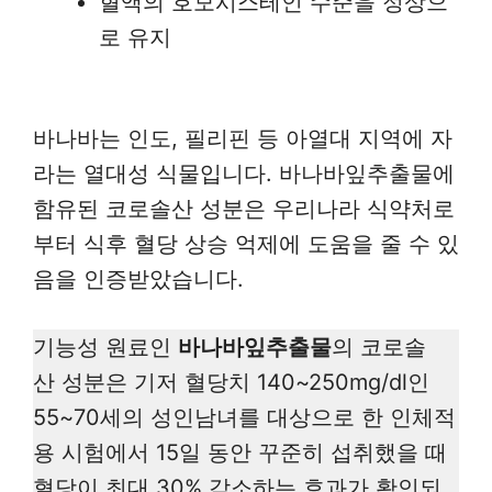
혈액의 호모시스테인 수준을 정상으
로 유지
바나바는 인도, 필리핀 등 아열대 지역에 자
라는 열대성 식물입니다. 바나바잎추출물에
함유된 코로솔산 성분은 우리나라 식약처로
부터 식후 혈당 상승 억제에 도움을 줄 수 있
음을 인증받았습니다.
기능성 원료인
바나바잎추출물
의 코로솔
산 성분은 기저 혈당치 140~250mg/dl인
55~70세의 성인남녀를 대상으로 한 인체적
용 시험에서 15일 동안 꾸준히 섭취했을 때
혈당이 최대 30% 감소하는 효과가 확인되