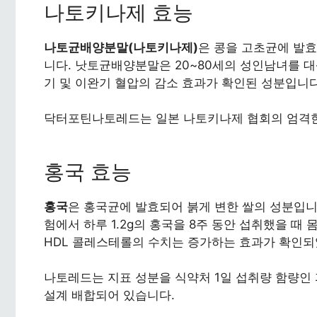
나토키나제 효능
나토균배양분말(나토키나제)
은 콩을 고초균에 발
니다. 낫토균배양분말은 20~80세의 성인남녀를 
기 및 이완기 혈압의 감소 효과가 확인된 성분입니다
닥터포틴나토레드는 일본 나토키나제 협회의 엄격한
홍국 효능
홍국
은 홍국균에 발효되어 붉게 변한 쌀의 성분입니다
험에서 하루 1.2g의 홍국을 8주 동안 섭취했을 때
HDL 콜레스테롤의 수치는 증가하는 효과가 확인되
나토레드는 지표 성분을 식약처 1일 섭취량 함량인 피
설계 배합되어 있습니다.