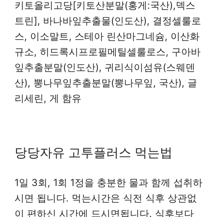
키토올리고당[키토산분말(홍게:국산),덱스
트린], 바나바잎추출물(인도산), 결정셀룰로
스, 이소말트, 스테아 린산마그네슘, 이산화
규소, 히드록시프로필메틸셀룰로스, 구아바
잎추출분말(인도산), 귀리식이섬유(스웨덴
산), 뽕나무잎추출분말(뽕나무잎, 국산), 글
리세린, 게 함유
당당자유 고투플러스 먹는법
1일 3회, 1회 1정을 충분한 물과 함께 섭취하
시면 됩니다. 먹는시간은 식전 식후 상관없
이 편하신 시간에 드시면됩니다. 식후보다