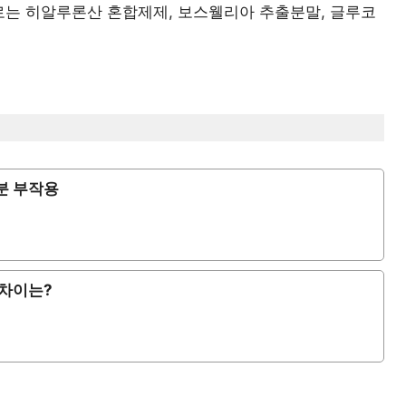
로는 히알루론산 혼합제제, 보스웰리아 추출분말, 글루코
분 부작용
 차이는?