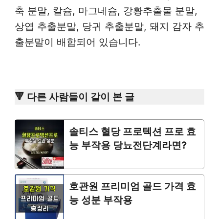
축 분말, 칼슘, 마그네슘, 강황추출물 분말,
상엽 추출분말, 당귀 추출분말, 돼지 감자 추
출분말이 배합되어 있습니다.
🔻 다른 사람들이 같이 본 글
솔티스 혈당 프로텍션 프로 효
능 부작용 당뇨전단계라면?
호관원 프리미엄 골드 가격 효
능 성분 부작용