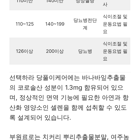
110미만
140미만
정상혈당
사
식이조절 및
당뇨병전단
110~125
140~199
운동요법 필
계
요
식이조절 및
126이상
200이상
당뇨병
운동요법 필
요
선택하라 당풀이케어에는 바나바잎추출물
의 코로솔산 성분이 1.3mg 함유되어 있으
며, 정상적인 면역 기능에 필요한 아연과 항
산화 영양소인 셀렌을 함께 섭취할 수 있도
록 설계되어 있습니다.
부원료로는 치커리 뿌리추출물분말, 여주농