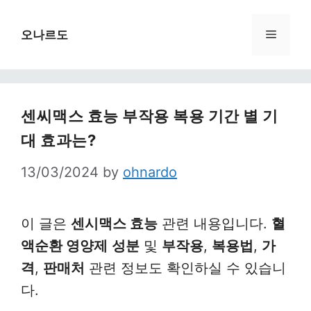
Skip
to
Menu
오나르도
content
센씨맥스 효능 부작용 복용 기간 별 기
대 효과는?
13/03/2024
by
ohnardo
이 글은
센시맥스 효능
관련 내용입니다.
혈
액순환 영양제
성분
및
부작용
,
복용법
,
가
격
,
판매처
관련 정보도 확인하실 수 있습니
다.