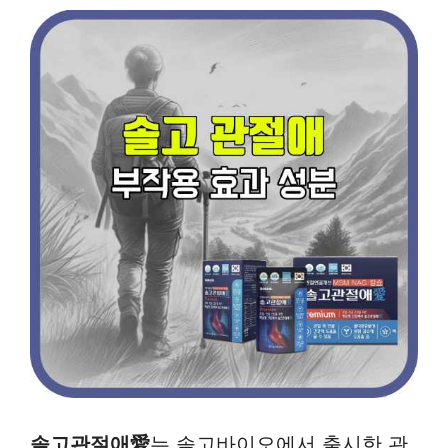
솔고관절애愛
는 솔고바이오에서 출시한 관