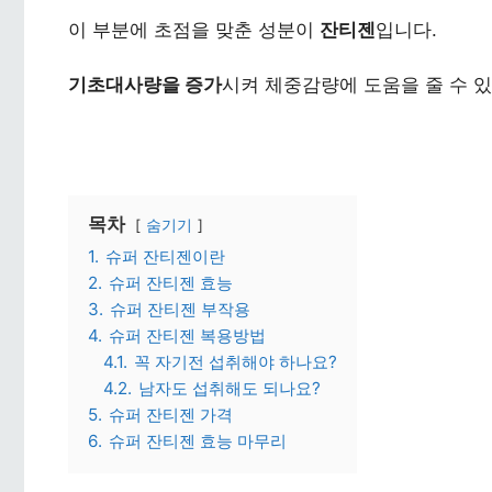
이 부분에 초점을 맞춘 성분이
잔티젠
입니다.
기초대사량을 증가
시켜 체중감량에 도움을 줄 수 
목차
숨기기
1.
슈퍼 잔티젠이란
2.
슈퍼 잔티젠 효능
3.
슈퍼 잔티젠 부작용
4.
슈퍼 잔티젠 복용방법
4.1.
꼭 자기전 섭취해야 하나요?
4.2.
남자도 섭취해도 되나요?
5.
슈퍼 잔티젠 가격
6.
슈퍼 잔티젠 효능 마무리