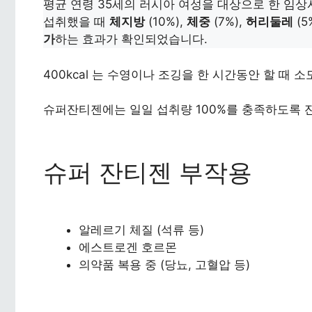
평균 연령 35세의 러시아 여성을 대상으로 한 임상시
섭취했을 때
체지방
(10%),
체중
(7%),
허리둘레
(
가
하는 효과가 확인되었습니다.
400kcal 는 수영이나 조깅을 한 시간동안 할 때
슈퍼잔티젠에는 일일 섭취량 100%를 충족하도록 잔
슈퍼 잔티젠 부작용
알레르기 체질 (석류 등)
에스트로겐 호르몬
의약품 복용 중 (당뇨, 고혈압 등)