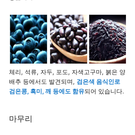
체리, 석류, 자두, 포도, 자색고구마, 붉은 양
배추 등에서도 발견되며,
검은색 음식인로
검은콩, 흑미, 깨 등에도 함유
되어 있습니다.
마무리