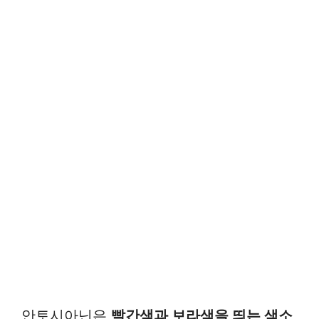
안토시아닌은
빨간색과 보라색을 띄는 색소