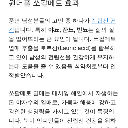
원더풀 쏘팔메토 효과
중년 남성분들의 고민 중 하나가
전립선 건
강
입니다. 특히
야뇨, 잔뇨, 빈뇨
는 삶의 질
을 떨어뜨리는 큰 요인이 됩니다. 쏘팔메토
열매 추출물 로르산(Lauric acid)를 함유하
고 있어 남성의 전립선을 건강하게 유지하
는데 도움을 줄 수 있음을 식약처로부터 인
정받았습니다.
쏘팔메토 열매는 대서양 해안에서 자생하는
톱 야자수의 열매로, 가뭄과 해충에 강하고
강인한 생명력을 가지고 있는 것이 특징입
니다. 북미 인디언들이 전립선 건강을 위하