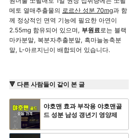
원더풀 쏘팔매토 1일 권장 섭취량에는 쏘팔
메토 열매추출물의
로르산 성분 70mg
과 함
께 정상적인 면역 기능에 필요한 아연이
2.55mg 함유되어 있으며,
부원료
로는 블랙
마카분말, 복분자추출분말, 흑마늘농축분
말, L-아르지닌이 배합되어 있습니다.
🔻 다른 사람들이 같이 본 글
야호맨 효과 부작용 야호맨골
드 성분 남성 갱년기 영양제