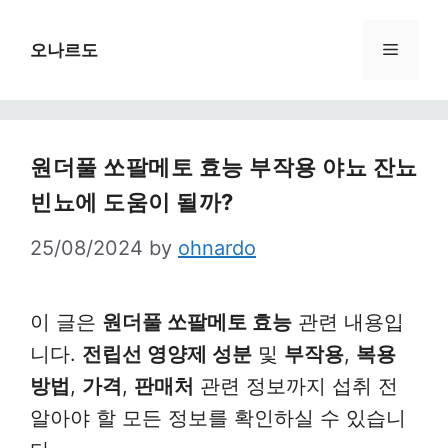
Skip
to
Menu
오나르도
content
원더풀 쏘팔메토 효능 부작용 야뇨 잔뇨
빈뇨에 도움이 될까?
25/08/2024
by
ohnardo
이 글은
원더풀 쏘팔메토 효능
관련 내용입
니다.
전립선 영양제 성분
및
부작용
,
복용
방법
,
가격
,
판매처
관련 정보까지 섭취 전
알아야 할 모든 정보를 확인하실 수 있습니