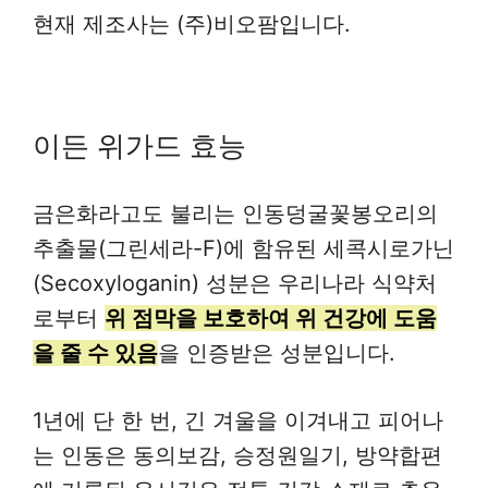
현재 제조사는 (주)비오팜입니다.
이든 위가드 효능
금은화라고도 불리는 인동덩굴꽃봉오리의
추출물(그린세라-F)에 함유된 세콕시로가닌
(Secoxyloganin) 성분은 우리나라 식약처
로부터
위 점막을 보호하여 위 건강에 도움
을 줄 수 있음
을 인증받은 성분입니다.
1년에 단 한 번, 긴 겨울을 이겨내고 피어나
는 인동은 동의보감, 승정원일기, 방약합편