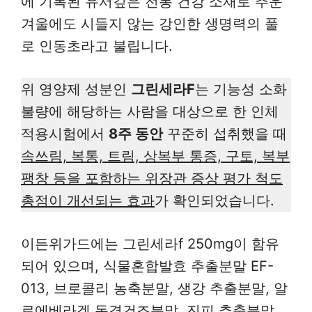
에 기록된 유서깊은 전통 건강 소재로 추운
겨울에도 시들지 않는 강인한 생명력의 풀
로 인동초라고 불립니다.
위 영양제 성분인
그린세라F
는 기능성 소화
불량에 해당하는 사람을 대상으로 한 인체
적용시험에서
8주 동안
꾸준히 섭취했을 때
속쓰림, 복통, 트림, 상복부 통증, 구토, 복부
팽창 등을 포함하는 위장관 증상 평가 척도
총점이 개선되는 효과
가 확인되었습니다.
이든위가드에는 그린세라f 250mg이 함유
되어 있으며, 식물혼합발효 추출분말 EF-
013, 브로콜리 농축분말, 생강 추출분말, 알
로에베라겔 동결건조분말, 진피 추출분말,