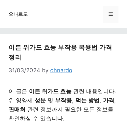
Skip
to
Menu
오나르도
content
이든 위가드 효능 부작용 복용법 가격
정리
31/03/2024
by
ohnardo
이 글은
이든 위가드 효능
관련 내용입니다.
위 영양제
성분
및
부작용
,
먹는 방법
,
가격
,
판매처
관련 정보까지 필요한 모든 정보를
확인하실 수 있습니다.