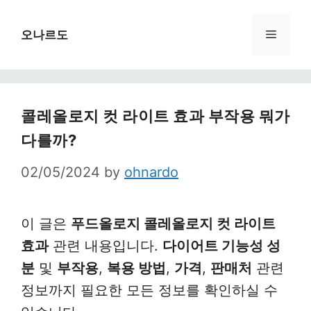
Skip
to
Menu
오나르도
content
콜레올로지 컷 라이트 효과 부작용 뭐가
다를까?
02/05/2024
by
ohnardo
이 글은
푸드올로지 콜레올로지 컷 라이트
효과
관련 내용입니다.
다이어트 기능성 성
분
및
부작용
,
복용 방법
,
가격
,
판매처
관련
정보까지 필요한 모든 정보를 확인하실 수