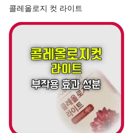
콜레올로지 컷 라이트