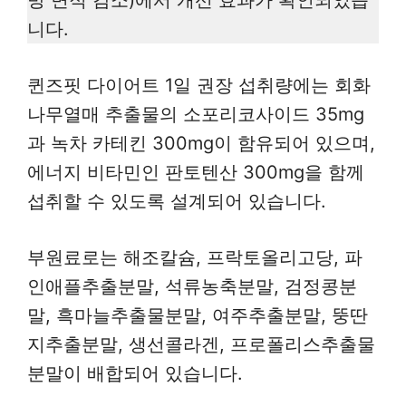
니다.
퀸즈핏 다이어트 1일 권장 섭취량에는 회화
나무열매 추출물의 소포리코사이드 35mg
과 녹차 카테킨 300mg이 함유되어 있으며,
에너지 비타민인 판토텐산 300mg을 함께
섭취할 수 있도록 설계되어 있습니다.
부원료로는 해조칼슘, 프락토올리고당, 파
인애플추출분말, 석류농축분말, 검정콩분
말, 흑마늘추출물분말, 여주추출분말, 뚱딴
지추출분말, 생선콜라겐, 프로폴리스추출물
분말이 배합되어 있습니다.