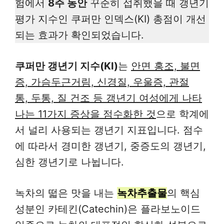
험에서
8주 동안
꾸준히 섭취했을 때 갱년기
평가 지수인 쿠퍼만 인덱스(KI) 총점이 개선
되는 효과가 확인되었습니다.
쿠퍼만 갱년기 지수(KI)
는
안면 홍조, 불면
증, 가슴두근거림, 신경질, 우울증, 관절
통, 두통, 질 건조 등 갱년기 여성에게 나타
나는 11가지 증상을 점수화한 것
으로 학계에
서 널리 사용되는 갱년기 지표입니다. 점수
에 따라서 경미한 갱년기, 중증도의 갱년기,
심한 갱년기로 나뉩니다.
녹차의 떫은 맛을 내는
녹차추출물
의 핵심
성분인 카테킨(Catechin)은 플라보노이드