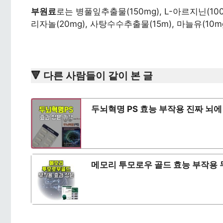
부원료
로는 병풀잎추출물(150mg), L-아르지닌(100
리자놀(20mg), 사탕수수추출물(15m), 마늘유(10
🔻 다른 사람들이 같이 본 글
두뇌혁명 PS 효능 부작용 진짜 뇌에
메모리 투모로우 골드 효능 부작용 