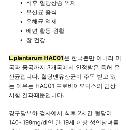
식후 혈당상승 억제
유산균 증식
유해균 억제
배변 활동 원활
장 건강
L.plantarum HAC01
은 한국뿐만 아니라 미
국과 중국까지 3개국에서 인정받은 특허 유
산균입니다. 혈당엔유산균이 주목 받고 있
는 이유는 HAC01 프로바이오틱스의 임상
시험 결과때문입니다.
경구당부하 검사에서 식후 2시간 혈당이
140~199mg/dl인 만 19세 이상 성인남녀를