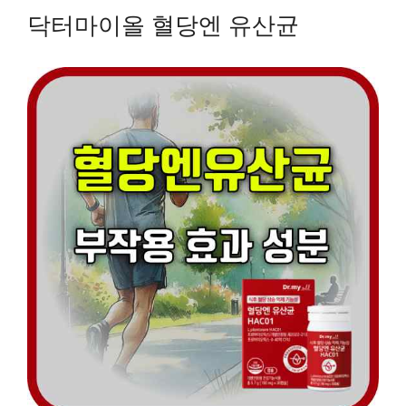
닥터마이올 혈당엔 유산균