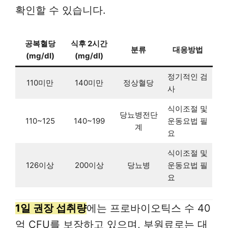
확인할 수 있습니다.
공복혈당
식후 2시간
분류
대응방법
(mg/dl)
(mg/dl)
정기적인 검
110미만
140미만
정상혈당
사
식이조절 및
당뇨병전단
110~125
140~199
운동요법 필
계
요
식이조절 및
126이상
200이상
당뇨병
운동요법 필
요
1일 권장 섭취량
에는 프로바이오틱스 수 40
억 CFU를 보장하고 있으며, 부원료로는 대