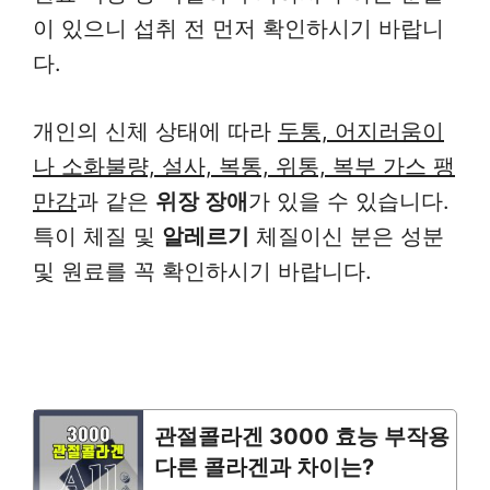
이 있으니 섭취 전 먼저 확인하시기 바랍니
다.
개인의 신체 상태에 따라
두통, 어지러움이
나 소화불량, 설사, 복통, 위통, 복부 가스 팽
만감
과 같은
위장 장애
가 있을 수 있습니다.
특이 체질 및
알레르기
체질이신 분은 성분
및 원료를 꼭 확인하시기 바랍니다.
관절콜라겐 3000 효능 부작용
다른 콜라겐과 차이는?